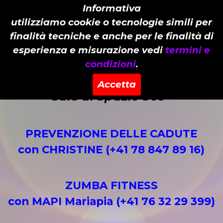
Informativa
utilizziamo cookie o tecnologie simili per
finalità tecniche e anche per le finalità di
esperienza e misurazione vedi
termini e
condizioni
.
corsi non Qualicert
presso le
Accetta
sale di Spazio 360°
PREVENZIONE DELLE CADUTE
con CHRISTINE (+41 78 847 89 16)
ZUMBA FITNESS
con MAPI Mariapia (+41 76 32 29 399)