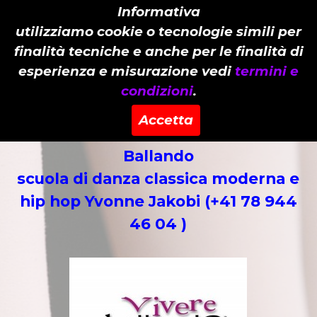
Informativa
utilizziamo cookie o tecnologie simili per
finalità tecniche e anche per le finalità di
esperienza e misurazione vedi
termini e
condizioni
.
SMA Scuola di Musica ed Arti
Accetta
Classiche "sezione danza" Vivere
Ballando
scuola di danza classica moderna e
hip hop Yvonne Jakobi (+41 78 944
46 04 )